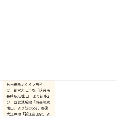
医院名称：「落合南長崎ふ
くろう歯科」
所在地：東京都豊島区南長
崎5丁目3-16 リベルテ南長
崎1F
ご予約・お問い合わせ：
03-3565-1222
ロケーション：東京都豊島
区落合南長崎の歯医者「落
合南長崎ふくろう歯科」
は、都営大江戸線「落合南
長崎駅A3出口」より徒歩2
分、西武池袋線「東長崎駅
南口」より徒歩5分、都営
大江戸線「新江古田駅」よ