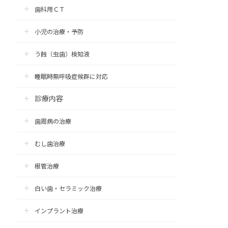
歯科用ＣＴ
小児の治療・予防
う蝕（虫歯）検知液
睡眠時無呼吸症候群に対応
診療内容
歯周病の治療
むし歯治療
根管治療
白い歯・セラミック治療
インプラント治療