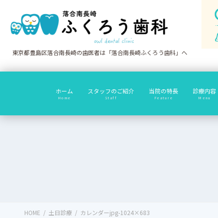
コ
ナ
ン
ビ
テ
ゲ
ン
ー
ツ
シ
東京都豊島区落合南長崎の歯医者は「落合南長崎ふくろう歯科」へ
に
ョ
移
ン
動
に
ホーム
スタッフのご紹介
当院の特長
診療内容
移
Home
Staff
Feature
Menu
動
HOME
土日診療
カレンダーjpg-1024×683