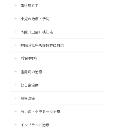
歯科用ＣＴ
小児の治療・予防
う蝕（虫歯）検知液
睡眠時無呼吸症候群に対応
診療内容
歯周病の治療
むし歯治療
根管治療
白い歯・セラミック治療
インプラント治療