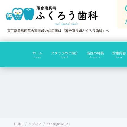
コ
ナ
ン
ビ
テ
ゲ
ン
ー
ツ
シ
東京都豊島区落合南長崎の歯医者は「落合南長崎ふくろう歯科」へ
に
ョ
移
ン
動
に
ホーム
スタッフのご紹介
当院の特長
診療内容
移
Home
Staff
Feature
Menu
動
HOME
メディア
hanengoko_a1