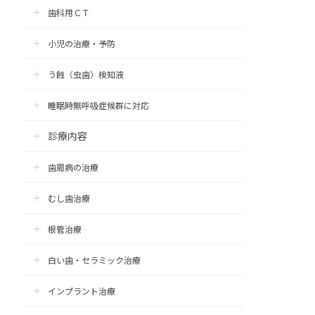
歯科用ＣＴ
小児の治療・予防
う蝕（虫歯）検知液
睡眠時無呼吸症候群に対応
診療内容
歯周病の治療
むし歯治療
根管治療
白い歯・セラミック治療
インプラント治療