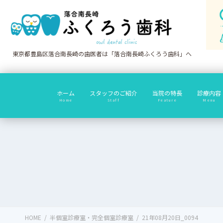
コ
ナ
ン
ビ
テ
ゲ
ン
ー
ツ
シ
東京都豊島区落合南長崎の歯医者は「落合南長崎ふくろう歯科」へ
に
ョ
移
ン
動
に
ホーム
スタッフのご紹介
当院の特長
診療内容
移
Home
Staff
Feature
Menu
動
HOME
半個室診療室・完全個室診療室
21年08月20日_0094