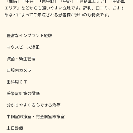
「練馬」「中井」「東中野」「中野」「豊島区エリア」「中野区
エリア」などからも通いやすい立地です。評判、口コミ、おすす
めなどによってご来院される患者様が多いのも特徴です。
豊富なインプラント経験
マウスピース矯正
滅菌・衛生管理
口腔内カメラ
歯科用ＣＴ
感染症対策の徹底
分かりやすく安心できる治療
半個室診療室・完全個室診療室
土日診療