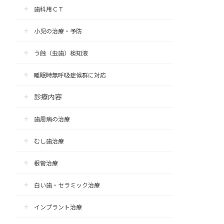
歯科用ＣＴ
小児の治療・予防
う蝕（虫歯）検知液
睡眠時無呼吸症候群に対応
診療内容
歯周病の治療
むし歯治療
根管治療
白い歯・セラミック治療
インプラント治療