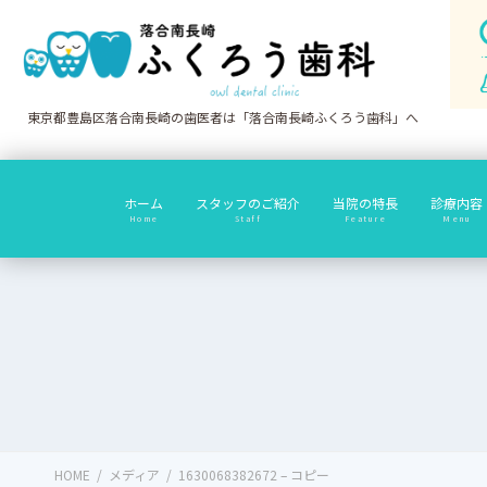
コ
ナ
ン
ビ
テ
ゲ
ン
ー
ツ
シ
東京都豊島区落合南長崎の歯医者は「落合南長崎ふくろう歯科」へ
に
ョ
移
ン
動
に
ホーム
スタッフのご紹介
当院の特長
診療内容
移
Home
Staff
Feature
Menu
動
HOME
メディア
1630068382672 – コピー